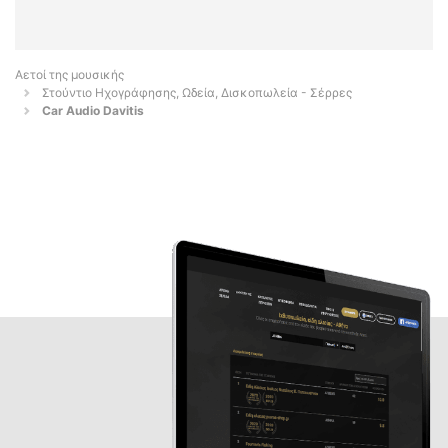
Αετοί της μουσικής
Στούντιο Ηχογράφησης, Ωδεία, Δισκοπωλεία - Σέρρες
Car Audio Davitis