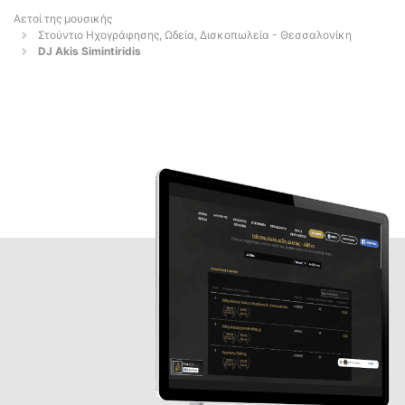
Αετοί της μουσικής
Στούντιο Ηχογράφησης, Ωδεία, Δισκοπωλεία - Θεσσαλονίκη
DJ Akis Simintiridis