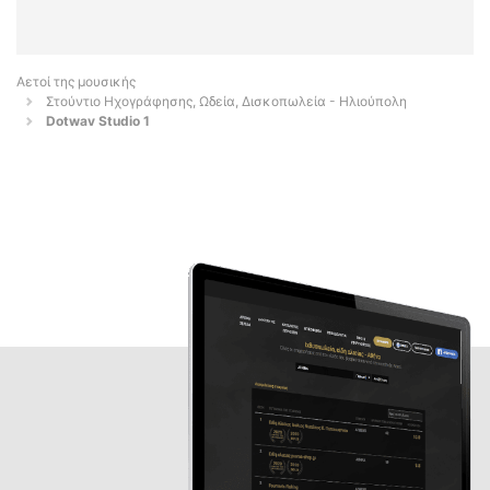
Αετοί της μουσικής
Στούντιο Ηχογράφησης, Ωδεία, Δισκοπωλεία - Ηλιούπολη
Dotwav Studio 1