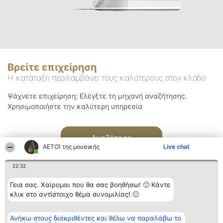
Βρείτε επιχείρηση
Η κατάταξη περιλαμβάνει τους καλύτερους στον κλάδο
Ψάχνετε επιχείρηση; Ελέγξτε τη μηχανή αναζήτησης.
Χρησιμοποιήστε την καλύτερη υπηρεσία
Αναζήτηση
ΑΕΤΟΊ της μουσικής
Live chat
22:32
Γεια σας. Χαίρομαι που θα σας βοηθήσω! 🙂 Κάντε
κλικ στο αντίστοιχο θέμα συνομιλίας! 🙂
Διοργανωτής της
Κατάταξη
Επικοινωνία
Ανήκω στους διακριθέντες και θέλω να παραλάβω το
κατάταξης
Διακριθέντες
Επικοινωνία