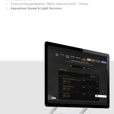
Στούντιο Ηχογράφησης, Ωδεία, Δισκοπωλεία - Πάρος
Kapoutsos Sound & Light Services