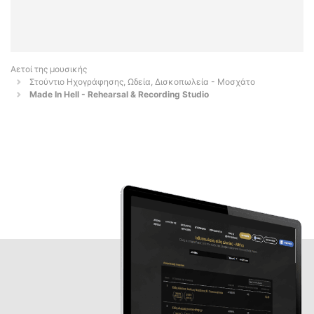
Αετοί της μουσικής
Στούντιο Ηχογράφησης, Ωδεία, Δισκοπωλεία - Μοσχάτο
Made In Hell - Rehearsal & Recording Studio