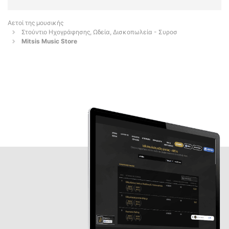
Αετοί της μουσικής
Στούντιο Ηχογράφησης, Ωδεία, Δισκοπωλεία - Συροσ
Mitsis Music Store