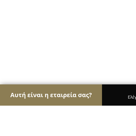
Αυτή είναι η εταιρεία σας?
Ελέ
Αετοί της μουσικής
Στούντιο Ηχογράφησης, Ωδε