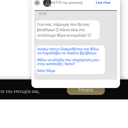
ΑΕΤΟΊ της μουσικής
Live chat
10:18
Γεια σας. Χαίρομαι που θα σας
βοηθήσω! 🙂 Κάντε κλικ στο
αντίστοιχο θέμα συνομιλίας! 🙂
Ανήκω στους διακριθέντες και θέλω
να παραλάβω το πακέτο βραβείων
Θέλω να ελέγξω την επιχείρηση μου
στην κατάταξη "Αετοί"
Άλλο θέμα
Έλεγχος
τε την επιτυχία σας.