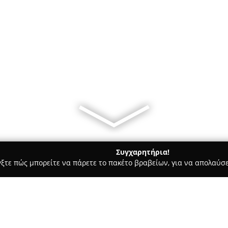
Συγχαρητήρια!
γξτε πώς μπορείτε να πάρετε το πακέτο βραβείων, για να απολαύσε
ία, Δισκοπωλεία - Αθήνα
O-zone recording studio