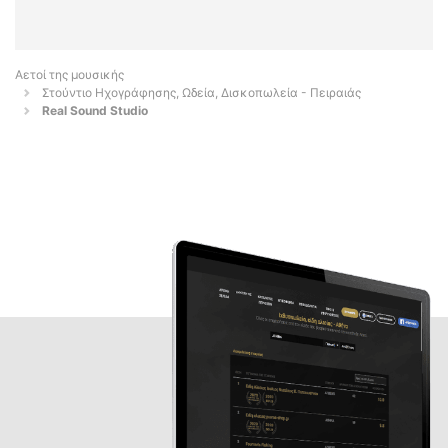
Αετοί της μουσικής
Στούντιο Ηχογράφησης, Ωδεία, Δισκοπωλεία - Πειραιάς
Real Sound Studio