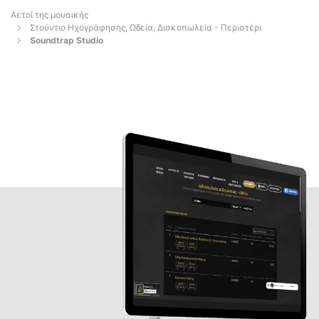
Αετοί της μουσικής
Στούντιο Ηχογράφησης, Ωδεία, Δισκοπωλεία - Περιστέρι
Soundtrap Studio