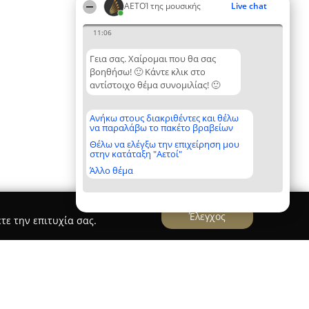
ΑΕΤΟΊ της μουσικής
Live chat
11:06
Γεια σας. Χαίρομαι που θα σας
βοηθήσω! 🙂 Κάντε κλικ στο
αντίστοιχο θέμα συνομιλίας! 🙂
Ανήκω στους διακριθέντες και θέλω
να παραλάβω το πακέτο βραβείων
Θέλω να ελέγξω την επιχείρηση μου
στην κατάταξη "Αετοί"
Άλλο θέμα
Έλεγχος
τε την επιτυχία σας.