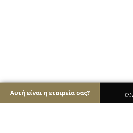
Αυτή είναι η εταιρεία σας?
Ελέ
Αετοί της μουσικής
Στούντιο Ηχογράφησης, Ωδε