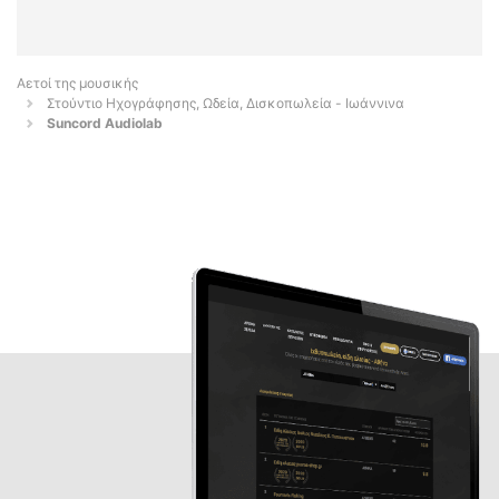
Αετοί της μουσικής
Στούντιο Ηχογράφησης, Ωδεία, Δισκοπωλεία - Ιωάννινα
Suncord Audiolab