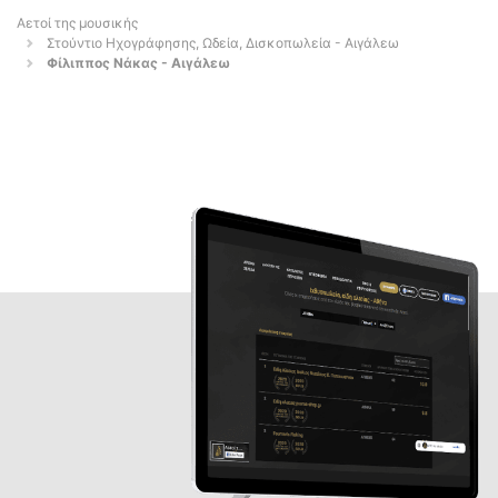
Αετοί της μουσικής
Στούντιο Ηχογράφησης, Ωδεία, Δισκοπωλεία - Αιγάλεω
Φίλιππος Νάκας - Αιγάλεω