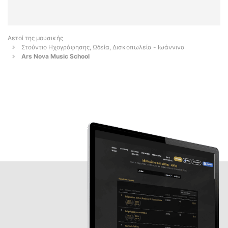
Αετοί της μουσικής
Στούντιο Ηχογράφησης, Ωδεία, Δισκοπωλεία - Ιωάννινα
Ars Nova Music School