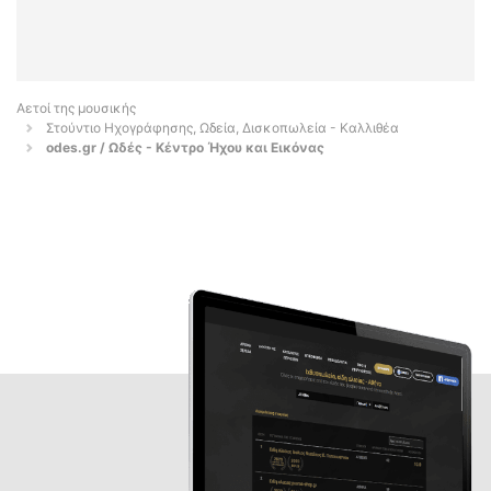
Αετοί της μουσικής
Στούντιο Ηχογράφησης, Ωδεία, Δισκοπωλεία - Καλλιθέα
odes.gr / Ωδές - Κέντρο Ήχου και Εικόνας