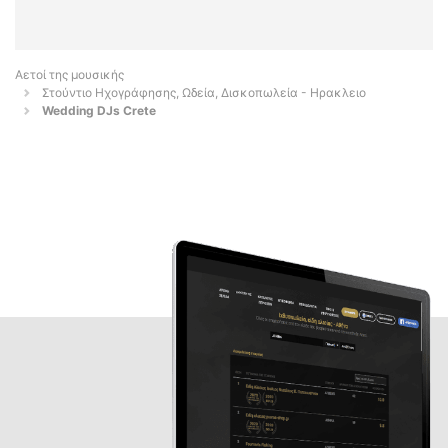
Αετοί της μουσικής
Στούντιο Ηχογράφησης, Ωδεία, Δισκοπωλεία - Ηρακλειο
Wedding DJs Crete