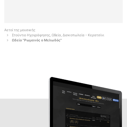
Αετοί της μουσικής
Στούντιο Ηχογράφησης, Ωδεία, Δισκοπωλεία - Κερατσίνι
Ωδείο "Ρωμανός ο Μελωδός"