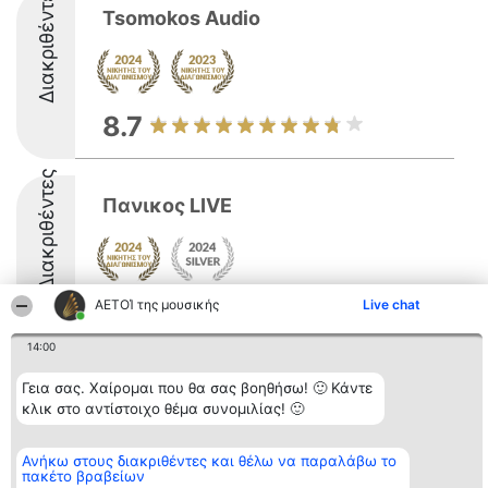
Διακριθέντες
Tsomokos Audio
8.7
Διακριθέντες
Πανικος LIVE
ΑΕΤΟΊ της μουσικής
Live chat
9
14:00
Γεια σας. Χαίρομαι που θα σας βοηθήσω! 🙂 Κάντε
Διοργανωτής της
Κατάταξη
Επικοινωνία
κατάταξης
Διακριθέντες
Επικοινωνία
κλικ στο αντίστοιχο θέμα συνομιλίας! 🙂
BEAUTIFUL COMPANY
Λίστα όλων
Μονοπρόσωπη ΙΚΕ
των
ΤΗΛ. ΕΠΙΚΟΙΝΩΝΙΑΣ:
διακριθέντων
Ανήκω στους διακριθέντες και θέλω να παραλάβω το
2104128019
Μεθοδολογία
πακέτο βραβείων
email:
Όροι &