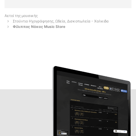
Αετοί της μουσικής
Στούντιο Ηχογράφησης, Ωδεία, Δισκοπωλεία - Χαλκιδα
Φίλιππος Νάκας Music Store