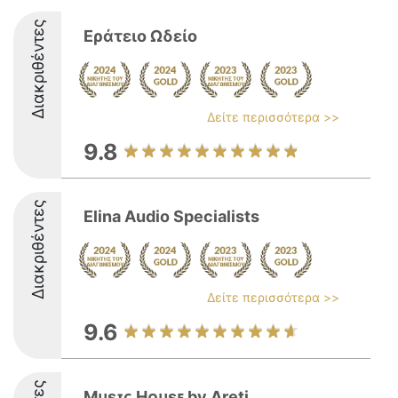
Διακριθέντες
Εράτειο Ωδείο
Δείτε περισσότερα >>
9.8
Διακριθέντες
Elina Audio Specialists
Δείτε περισσότερα >>
9.6
Mᴜsɪᴄ Hᴏᴜsᴇ by Areti