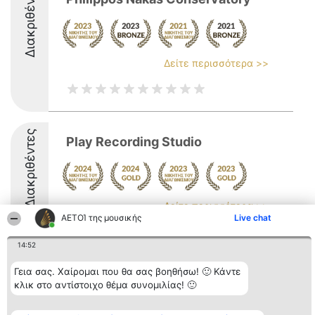
Διακριθέντες
Δείτε περισσότερα >>
Διακριθέντες
Play Recording Studio
Δείτε περισσότερα >>
ΑΕΤΟΊ της μουσικής
Live chat
9.7
14:52
Γεια σας. Χαίρομαι που θα σας βοηθήσω! 🙂 Κάντε
Διοργανωτής της
Κατάταξη
Επικοινωνία
κλικ στο αντίστοιχο θέμα συνομιλίας! 🙂
κατάταξης
Διακριθέντες
Επικοινωνία
BEAUTIFUL COMPANY
Λίστα όλων
Μονοπρόσωπη ΙΚΕ
των