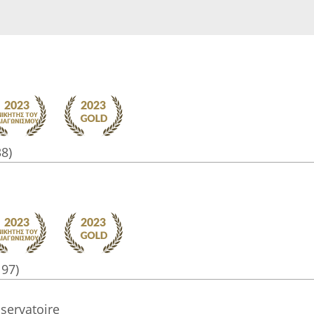
38)
197)
nservatoire