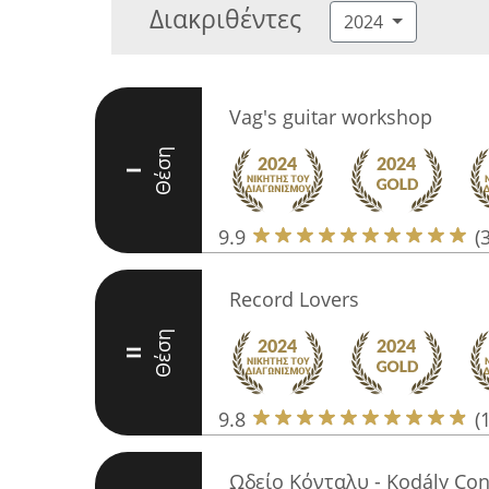
Διακριθέντες
2024
Vag's guitar workshop
Θέση
I
9.9
(
Record Lovers
Θέση
II
9.8
(
Ωδείο Κόνταλυ - Kodály Co