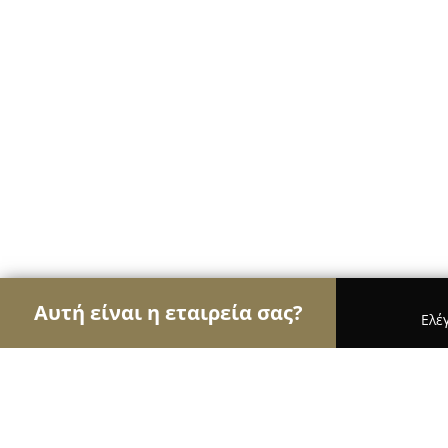
Αυτή είναι η εταιρεία σας?
Ελέ
Αετοί της μουσικής
Στούντιο Ηχογράφησης, Ωδε