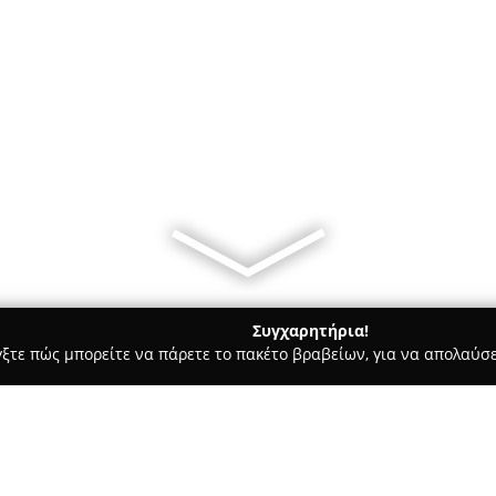
Συγχαρητήρια!
γξτε πώς μπορείτε να πάρετε το πακέτο βραβείων, για να απολαύσε
ία, Δισκοπωλεία - Χαλάνδρι
Vag's guitar workshop