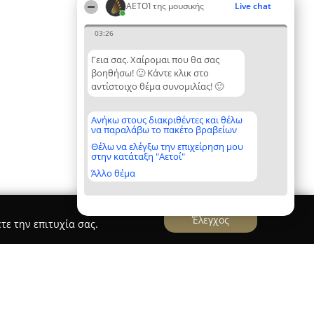
ΑΕΤΟΊ της μουσικής
Live chat
03:26
Γεια σας. Χαίρομαι που θα σας
βοηθήσω! 🙂 Κάντε κλικ στο
αντίστοιχο θέμα συνομιλίας! 🙂
Ανήκω στους διακριθέντες και θέλω
να παραλάβω το πακέτο βραβείων
Θέλω να ελέγξω την επιχείρηση μου
στην κατάταξη "Αετοί"
Άλλο θέμα
Έλεγχος
τε την επιτυχία σας.