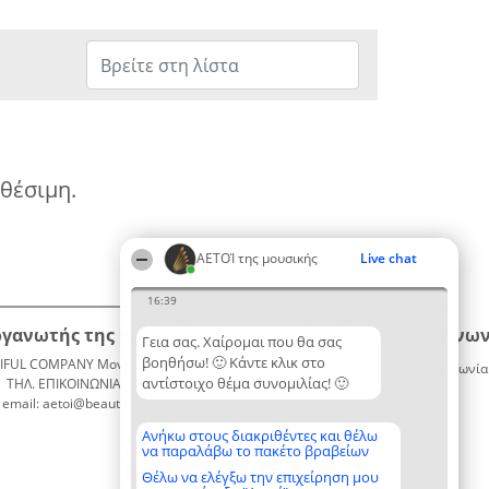
αθέσιμη.
ΑΕΤΟΊ της μουσικής
Live chat
16:39
ργανωτής της κατάταξης
Κατάταξη
Επικοινων
Γεια σας. Χαίρομαι που θα σας
βοηθήσω! 🙂 Κάντε κλικ στο
IFUL COMPANY Μονοπρόσωπη ΙΚΕ
Διακριθέντες
Επικοινωνία
αντίστοιχο θέμα συνομιλίας! 🙂
ΤΗΛ. ΕΠΙΚΟΙΝΩΝΙΑΣ: 2104128019
Λίστα
email: aetoi@beautifulcompany.co
όλων των
διακριθέντων
Ανήκω στους διακριθέντες και θέλω
Μεθοδολογία
να παραλάβω το πακέτο βραβείων
Όροι &
Θέλω να ελέγξω την επιχείρηση μου
προϋποθέσεις