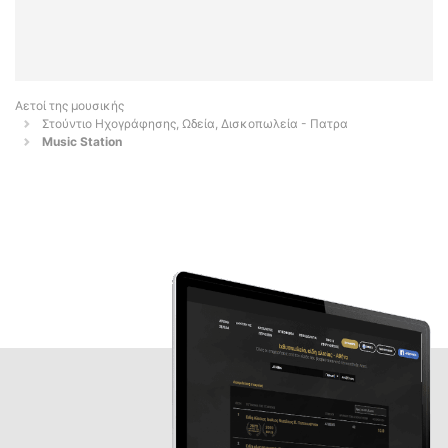
Αετοί της μουσικής
Στούντιο Ηχογράφησης, Ωδεία, Δισκοπωλεία - Πατρα
Music Station