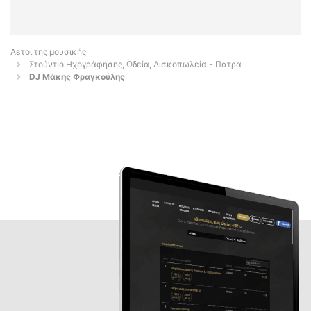
Αετοί της μουσικής
Στούντιο Ηχογράφησης, Ωδεία, Δισκοπωλεία - Πατρα
DJ Μάκης Φραγκούλης