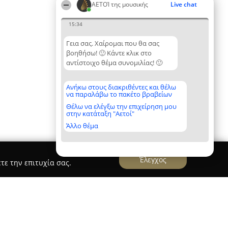
ΑΕΤΟΊ της μουσικής
Live chat
15:34
Γεια σας. Χαίρομαι που θα σας
βοηθήσω! 🙂 Κάντε κλικ στο
αντίστοιχο θέμα συνομιλίας! 🙂
Ανήκω στους διακριθέντες και θέλω
να παραλάβω το πακέτο βραβείων
Θέλω να ελέγξω την επιχείρηση μου
στην κατάταξη "Αετοί"
Άλλο θέμα
Έλεγχος
τε την επιτυχία σας.