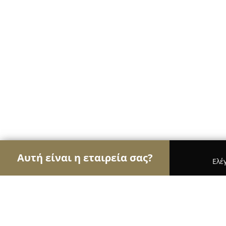
Αυτή είναι η εταιρεία σας?
Ελέ
Αετοί της μουσικής
Στούντιο Ηχογράφησης, Ωδε