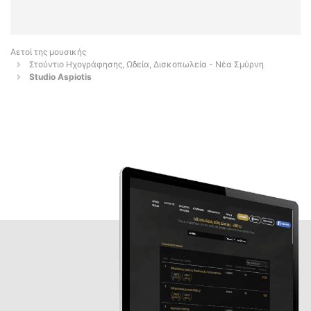
Αετοί της μουσικής
Στούντιο Ηχογράφησης, Ωδεία, Δισκοπωλεία - Νέα Σμύρνη
Studio Aspiotis