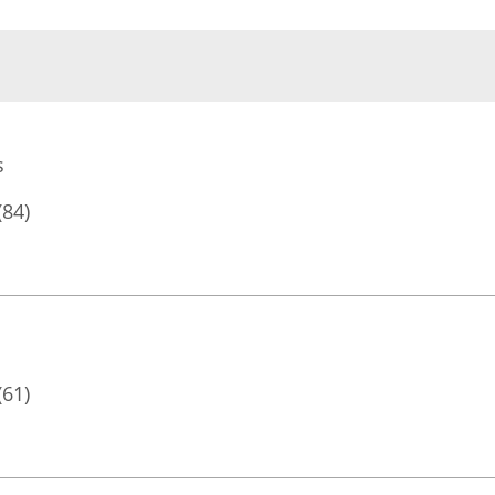
s
(84)
(61)