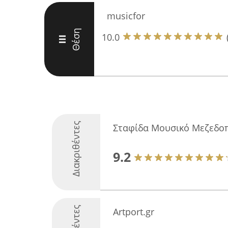
musicfor
Θέση
10.0
III
Διακριθέντες
Σταφίδα Μουσικό Μεζεδο
9.2
Artport.gr