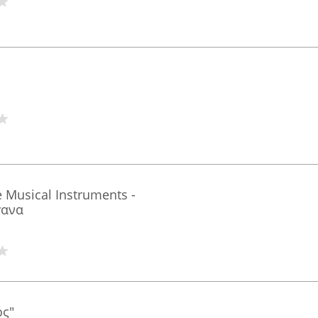
 Musical Instruments -
γανα
́ς"