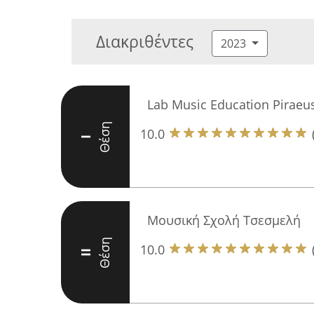
Διακριθέντες
2023
Lab Music Education Piraeu
Θέση
10.0
I
Μουσική Σχολή Τσεσμελή
Θέση
10.0
II